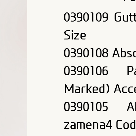
0390109 Gut
Size
0390108 Abso
0390106 Pa
Marked) Acc
0390105 A
zamena4 Code