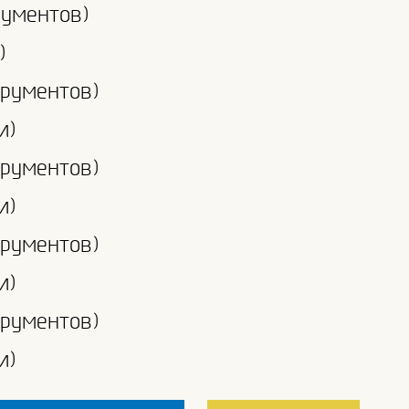
рументов)
)
трументов)
и)
трументов)
и)
трументов)
и)
трументов)
и)