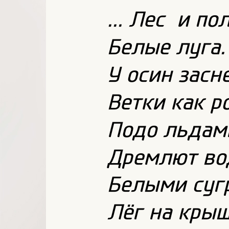
... Лес и по
Белые луга.
У осин зас
Ветки как ро
Подо льдам
Дремлют во
Белыми суг
Лёг на крыш