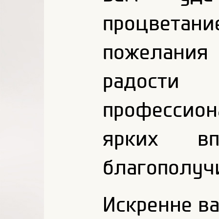
процвета
пожелания
радос
профессио
ярких вп
благополуч
Искренне в