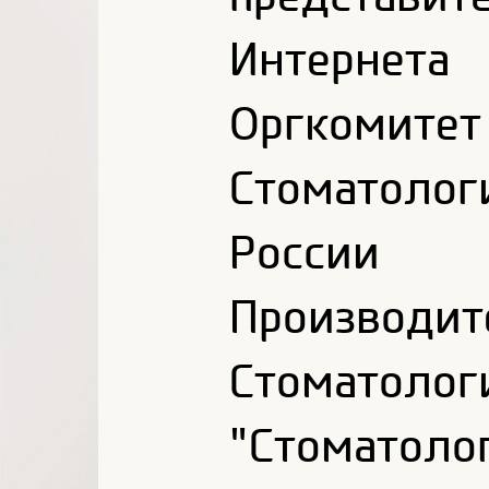
Интернета
Оргком
Стоматоло
России (
Производ
Стоматол
"Стоматол