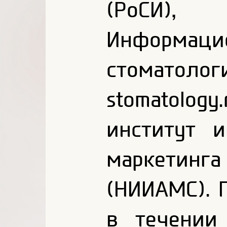
(РоСИ), 
Информаци
стоматол
stomatolo
институт 
маркетин
(НИИАМС). 
в течении