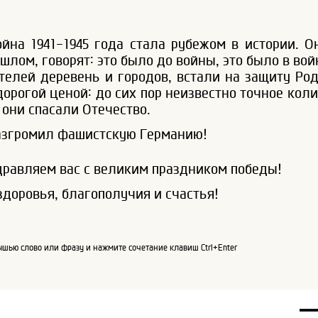
йна 1941-1945 года стала рубежом в истории. О
шлом, говорят: это было до войны, это было в вой
елей деревень и городов, встали на защиту Ро
дорогой ценой: до сих пор неизвестно точное кол
 они спасали Отечество.
разгромил фашистскую Германию!
дравляем вас с великим праздником победы!
здоровья, благополучия и счастья!
шью слово или фразу и нажмите сочетание клавиш Ctrl+Enter