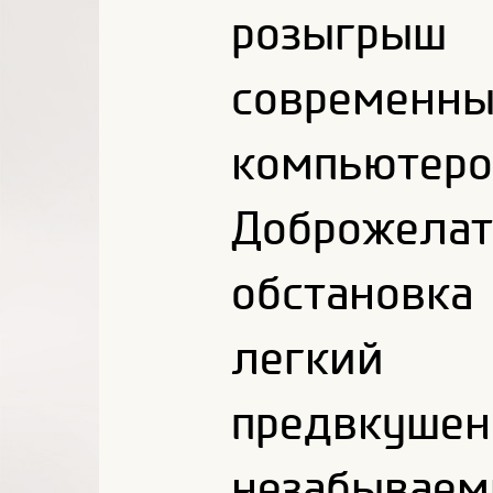
розыгры
современ
компьютеро
Доброжел
обстановк
легкий 
предвкуш
незабыва