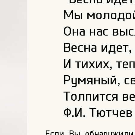
Мы молодой
Она нас выс
Весна идет,
И тихих, те
Румяный, с
Толпится ве
Ф.И. Тютчев
Если Вы обнаружили