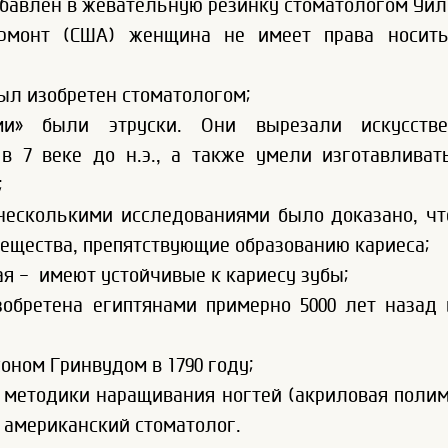
бавлен в жевательную резинку стоматологом Уил
рмонт (США) женщина не имеет права носить
ыл изобретен стоматологом;
ми» были этруски. Они вырезали искусств
 7 веке до н.э., а также умели изготавливат
;
 несколькими исследованиями было доказано, чт
ещества, препятствующие образованию кариеса;
я - имеют устойчивые к кариесу зубы;
зобретена египтянами примерно 5000 лет назад
оном Гринвудом в 1790 году;
 методики наращивания ногтей (акриловая полим
л американский стоматолог.