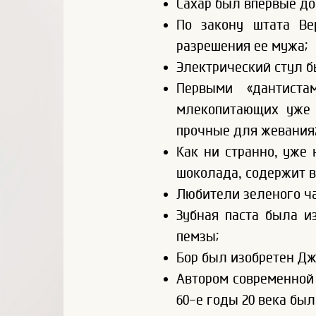
Сахар был впервые до
По закону штата Ве
разрешения ее мужа;
Электрический стул б
Первыми «дантиста
млекопитающих уже в
прочные для жевания
Как ни странно, уже
шоколада, содержит в
Любители зеленого ча
Зубная паста была и
пемзы;
Бор был изобретен Дж
Автором современной
60-е годы 20 века бы