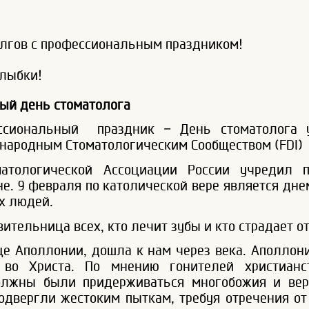
олгов с профессиональным праздником!
улыбки!
ый день стоматолога
иональный праздник – День стоматолога у
ародным Стоматологическим Сообществом (FDI) о
матологической Ассоциации России учредил 
не. 9 февраля по католической вере является дн
ех людей.
ительница всех, кто лечит зубы и кто страдает от
це Аполлонии, дошла к нам через века. Аполлон
я во Христа. По мнению гонителей христианс
олжны были придерживаться многобожия и вер
двергли жестоким пыткам, требуя отречения от 