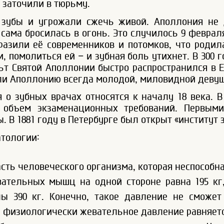
е заточили в тюрьму.
 зубы и угрожали сжечь живой. Аполлония не 
 сама бросилась в огонь. Это случилось 9 феврал
азили её современников и потомков, что родила
, помолиться ей – и зубная боль утихнет. В 300
ьт Святой Аполлонии быстро распространился в 
ли Аполлонию всегда молодой, миловидной девуш
 о зубных врачах относятся к началу 18 века. В
 объем экзаменационных требований. Первым
 В 1881 году в Петербурге был открыт «институт з
тологии:
асть человеческого организма, которая неспособн
ательных мышц на одной стороне равна 195 кг
ы 390 кг. Конечно, такое давление не сможет
, физиологически жевательное давление равняется