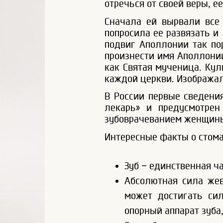
отречься от своей веры, е
Сначала ей вырвали все
попросила ее развязать и
подвиг Аполлонии так пор
произнести имя Аполлонии
как Святая мученица. Кул
каждой церкви. Изобража
В России первые сведения
лекарь» и предусмотрен
зубоврачеванием женщины.
Интересные факты о стома
Зуб – единственная ч
Абсолютная сила жев
может достигать сил
опорный аппарат зуба