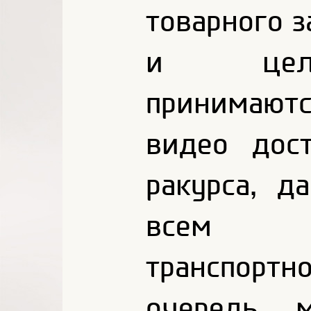
товарного з
и целос
принимают
видео дос
ракурса, д
всем пр
транспорт
очередь, 