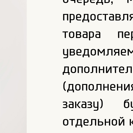
предостав
товара пе
уведом
дополни
(дополнен
заказу) б
отдельной 