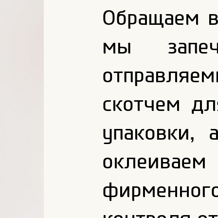
Обращаем в
мы запеч
отправляе
скотчем дл
упаковки, 
оклеив
фирменног