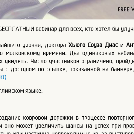
БЕСПЛАТНЫЙ вебинар для всех, кто хотел бы улуч
чайшего уровня, доктора
Хьюго Соуза Диас
и
Ан
по московскому времени. Два одинаковых вебин
 увидеть. Число участников ограничено, пройди
ы с доступом по ссылке, показанной на баннер
gKQ
глийском языке.
создание ковровой дорожки в процессе повторно
и оно может увеличить шансы на успех при про
тью или частично непроходимые из-за выступов