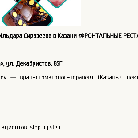
Ильдара Сиразеева в Казани «ФРОНТАЛЬНЫЕ РЕСТ
», ул. Декабристов, 85Г
eev — врач-стоматолог-терапевт (Казань), лект
.
циентов, step by step.