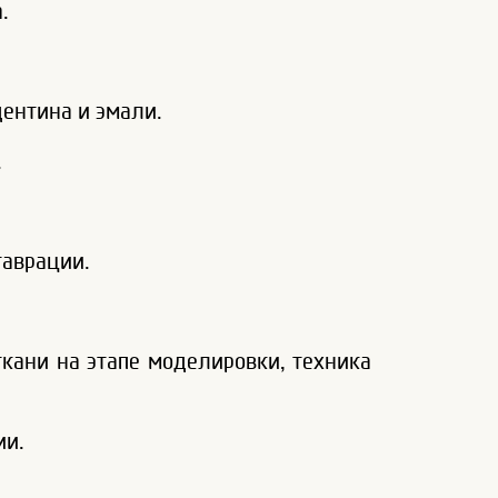
.
дентина и эмали.
.
таврации.
ткани на этапе моделировки, техника
ии.