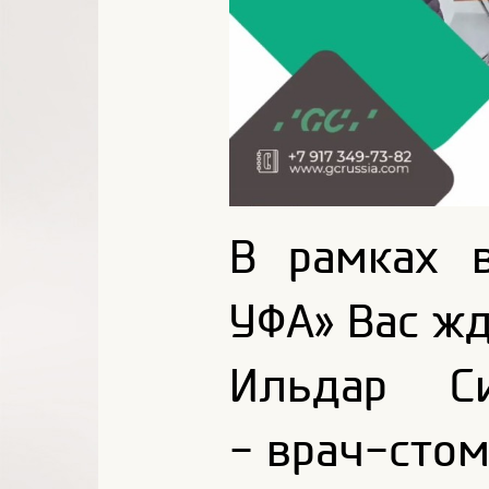
В рамках 
УФА» Вас ж
Ильдар Си
-
врач-стом