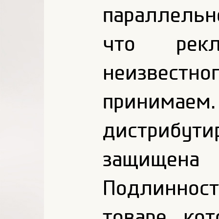
параллельн
что рек
неизвестно
принима
дистрибут
защищена 
Подлиннос
товаре, ко