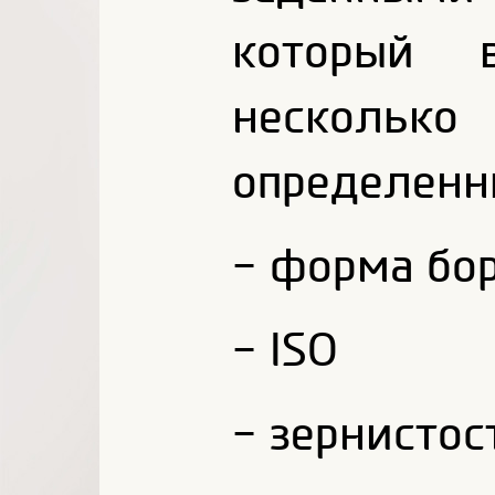
который 
несколь
определенн
- форма бо
-
ISO
-
зернистос