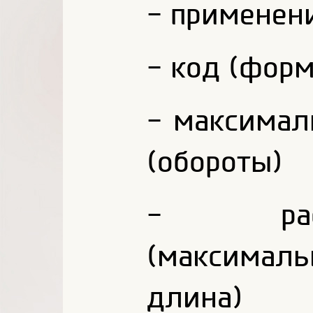
- применен
- код (форм
- максимал
(обороты)
- расш
(максимал
длина)