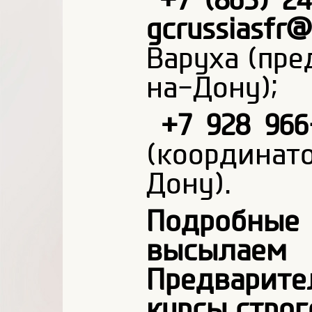
gcrussiasfr@
Варуха (пре
на-Дону);
+7 928 966
(координа
Дону).
Подробные
высылаем
Предварите
курсы строг