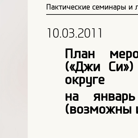
Пактические семинары и 
10.03.2011
План меро
(«Джи Си»
округе
на январ
(возможны 