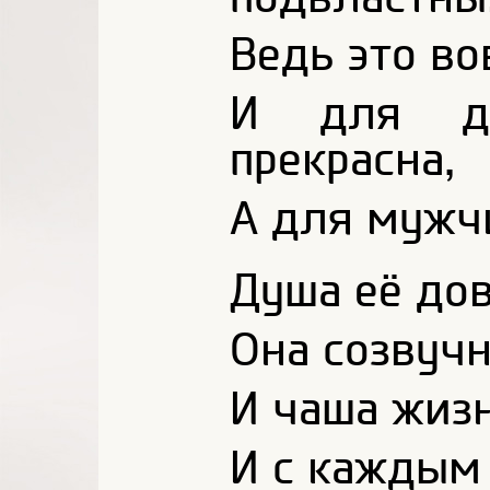
Ведь это во
И для де
прекрасна,
А для мужч
Душа её дов
Она созвучн
И чаша жизн
И с каждым