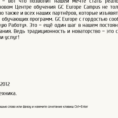
я – вот что позволит нашей мечте стать реа
новом Центре обучения GC Europe Campus не тол
 но также и всех наших партнёров, которые изъяв
обучающих программ. GC Europe с гордостью соо
ую Работу». Это – ещё один шаг в нашем посто
ния. Ведь традиционность и новаторство – это 
и услуг!
2012
ехника.
шью слово или фразу и нажмите сочетание клавиш Ctrl+Enter