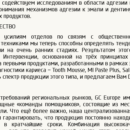
содействуем исследованиям в области адгезии 
онимания механизмов адгезии к эмали и дентину
 продуктов.
ЕСТВО
 усилиям отделов по связям с общественн
 техниками мы теперь способны определять тенд
и на очень ранних стадиях. Результатом этог
Интервенции, основанной на трёх принципах
а первыми продуктами, разработанными в рамках
стики кариеса – Tooth Mousse, MI Paste Plus, Saliva
пектр продукции этого типа, и предлагаем Вам Dry
 требований региональных рынков, GC Europe и
ощные «команды помощников», состоящие из мес
ли. Что ещё более важно, наша централизованна
 гарантировать, что продукция постоянно наход
 в кратчайшие сроки. Комбинация высокока