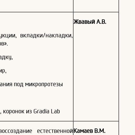
Жвавый А.В.
укции, вкладки/накладки,
в».
адку,
ир,
вания под микропротезы
 коронок из Gradia Lab
ссоздание естественной
Камаев В.М.