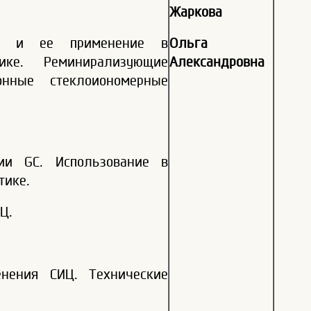
Жаркова
ии и ее применение в
Ольга
тике. Реминирализующие
Александровна
онные стеклоиономерные
ии GC. Использование в
тике.
Ц.
енения СИЦ. Технические