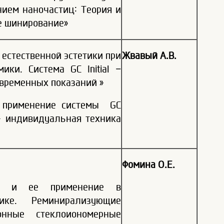
ием наночастиц: Теория и
е шинирование»
естественной эстетики при
Жвавый А.В.
ки. Система GC Initial –
временных показаний »
 применение системы GC
tes - индивидуальная техника
Фомина О.Е.
ии и ее применение в
тике. Реминирализующие
онные стеклоиономерные