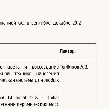
анией GC, в сентябре-декабре 2012
Лектор
 цвета и воссоздание
Горбунов А.В.
ьной технике нанесения
мическая система для любых
 GC Initial IQ & GC Initial
несения керамических масс