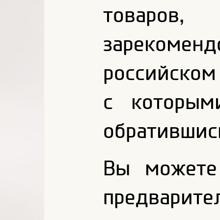
товар
зарекоме
российском 
с которым
обратившис
Вы можете
предварит