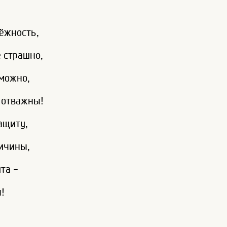
ёжность,
е страшно,
можно,
 отважны!
защиту,
ричины,
та -
!