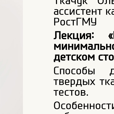
Ткачук Ол
ассистент 
РостГМУ
Лекция: «
минималь
детском ст
Способы д
твердых тк
тестов.
Особеннос