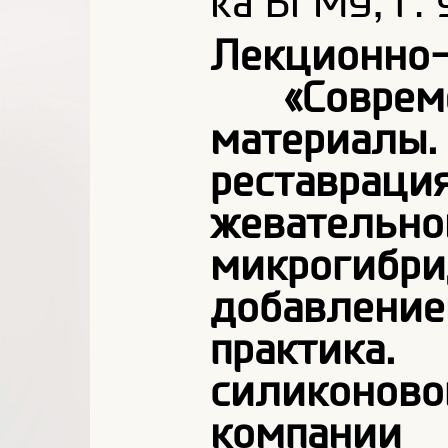
ка БГМУ, г.
Лекционно
«Современ
материа
реставра
жевател
микрогибр
добавление
практик
силиконо
компани