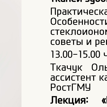
Практиче
Особен
стеклоион
советы и р
13.00-15.00 ч
Ткачук Ол
ассистент 
РостГМУ
Лекция: «