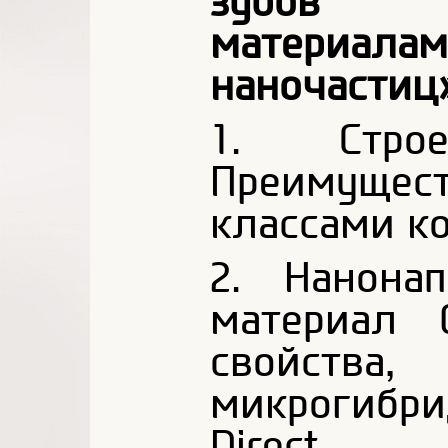
зубов 
материал
наночастиц»
1. Строе
Преимуще
классами к
2. Нанона
материал 
свойст
микрогибри
Direct.