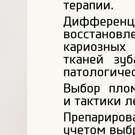
терапии.
Дифферен
восстанов
кариозны
тканей зу
патологичес
Выбор пло
и тактики л
Препариро
учетом выб