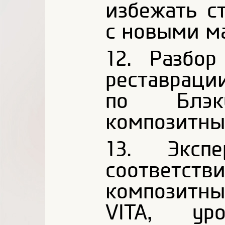
избежать с
с новыми м
12. Разбо
реставраци
по Блэку
композитны
13. Экспе
соответ
композитн
VITA, ур