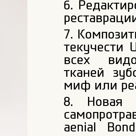
6. Редакти
реставрации
7. Компози
текучести U
всех вид
тканей зуб
миф или ре
8. Новая 
самопротра
aenial Bo