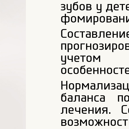
зубов у дет
фомировани
Составле
прогнозир
учетом
особенносте
Нормализ
баланса п
лечения. 
возможнос