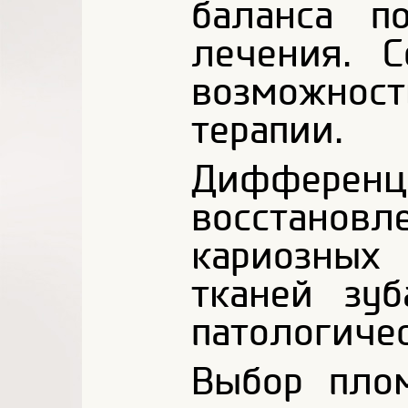
баланса п
лечения. 
возможнос
терапии.
Дифферен
восстанов
кариозны
тканей зу
патологичес
Выбор пло