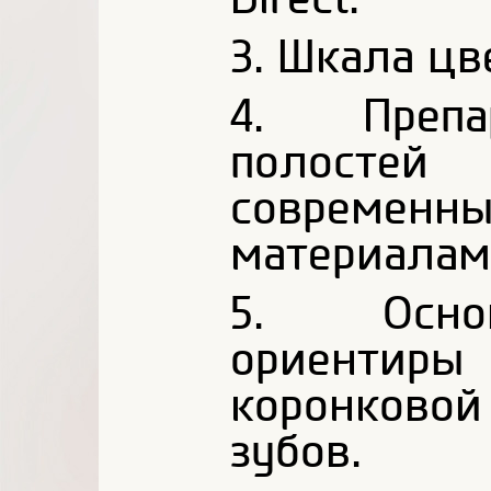
3. Шкала цв
4. Препа
полост
современ
материалам
5. Основ
ориенти
коронковой
зубов.