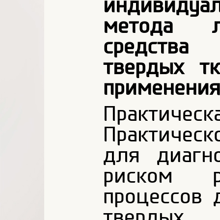
индивидуал
метода л
средства 
твердых т
применения
Практиче
Практичес
для диагн
риском р
процессов 
твердых