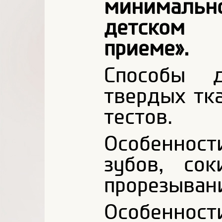
минималь
детском 
приеме».
Способы д
твердых тк
тестов.
Особеннос
зубов, со
прорезыван
Особеннос