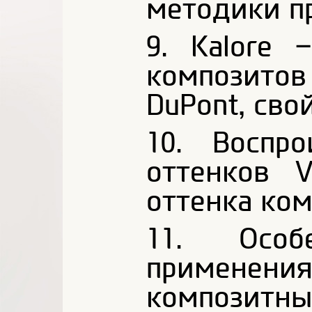
методики п
9. Kalore
композитов
DuPont, сво
10. Воспр
оттенков 
оттенка ком
11. Особе
применен
композит