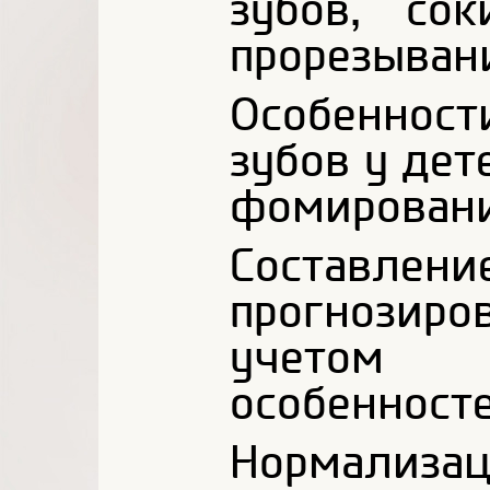
зубов, со
прорезыван
Особеннос
зубов у дет
фомировани
Составле
прогнозир
учетом
особенносте
Нормализ