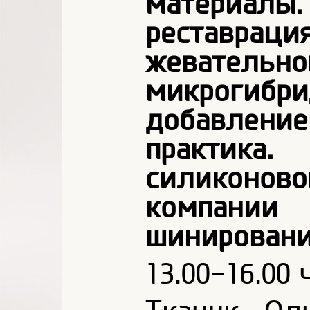
материа
реставра
жевател
микрогибр
добавление
практик
силиконо
компа
шинировани
13.00-16.00 ч