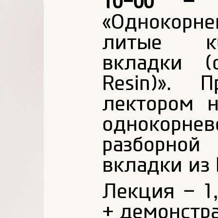
10-00 – 1
«Однокорн
литые ку
вкладки (
Resin)». 
лектором 
однокорн
разборной
вкладки из P
Лекция – 1,
+ демонстра