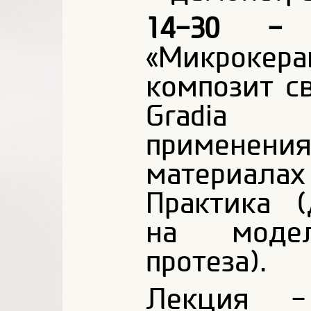
14-30 - 
«Микрокер
композит с
Gradia 
применени
материала
Практика 
на модел
протеза).
Лекция -