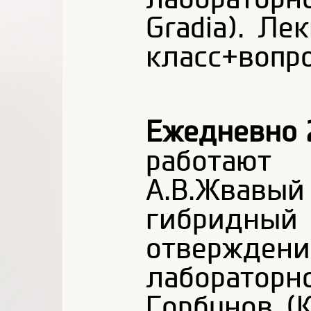
Gradia). Ле
класс+вопро
Ежедневно 2
работают
А.В.Жвавы
гибридный
отвержде
лабораторн
Горбунов (