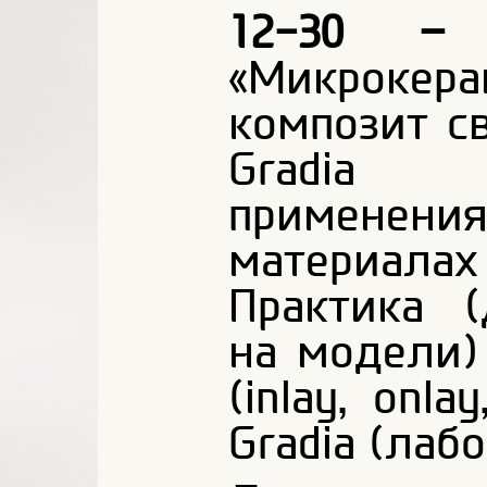
12-30 – 
«Микрокер
композит с
Gradia 
применени
материала
Практика 
на модели)
(inlay, onl
Grаdia (лаб