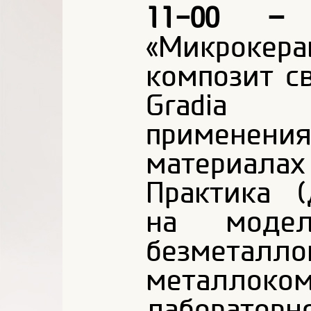
11-00 – 
«Микрокер
композит с
Gradia 
применени
материала
Практика 
на модел
безм
металлоко
лаборато