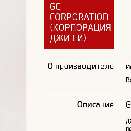
GC
CORPORATION
(КОРПОРАЦИЯ
ДЖИ СИ)
О производителе
И
В
Описание
G
Д
п