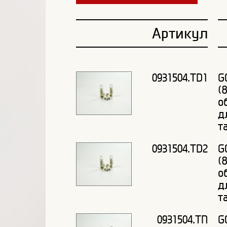
Артикул
0931504.TD1
G
(
о
д
т
0931504.TD2
G
(
о
д
т
0931504.TN
G