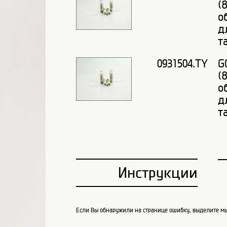
(
о
д
т
0931504.TY
G
(
о
д
т
Инструкции
Если Вы обнаружили на странице ошибку, выделите мы