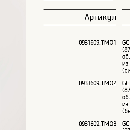
Артикул
0931609.TMO1
GC
(8
об
из
(с
0931609.TMO2
GC
(8
об
из
(б
0931609.ТМО3
GC