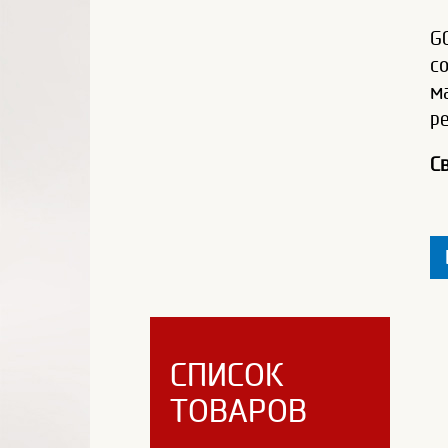
G
с
м
р
С
СПИСОК
ТОВАРОВ