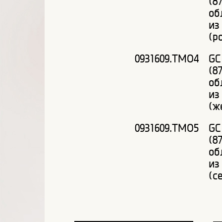
(8
об
из
(р
0931609.ТМО4
GC
(8
об
из
(ж
0931609.ТМО5
GC
(8
об
из
(с