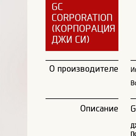
GC
CORPORATION
(КОРПОРАЦИЯ
ДЖИ СИ)
О производителе
И
В
Описание
G
Д
По