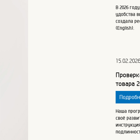
В 2026 год
удобства 
создала ре
(English).
15.02.202
Проверк
товара 2
Подроб
Наша прог
своё разви
инструкция
подлинност