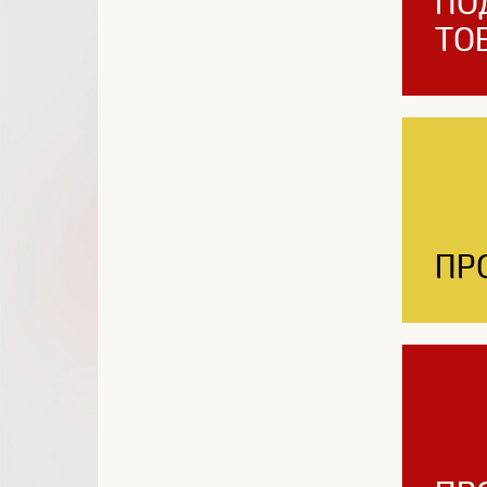
ПО
ТО
ПР