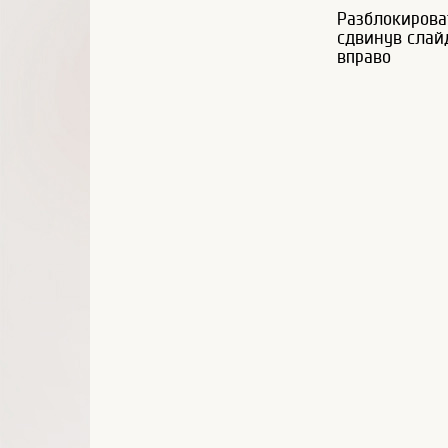
Разблокирова
сдвинув слай
вправо