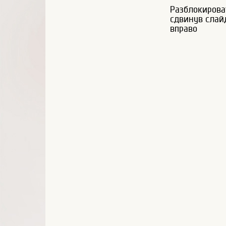
Разблокирова
сдвинув слай
вправо