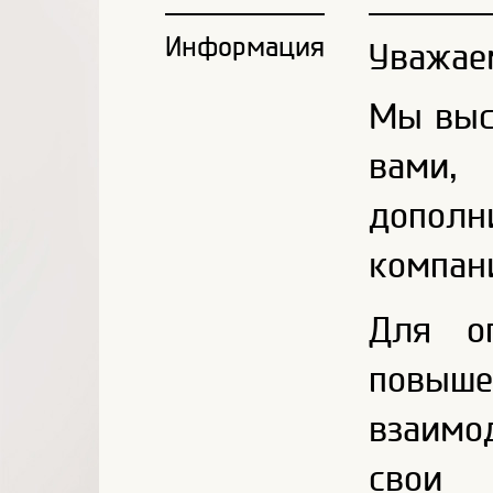
Информация
Уважае
Мы выс
вами,
дополн
компани
Для о
повы
взаимо
свои 