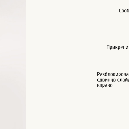
Соо
Прикрепи
Разблокирова
сдвинув слай
вправо