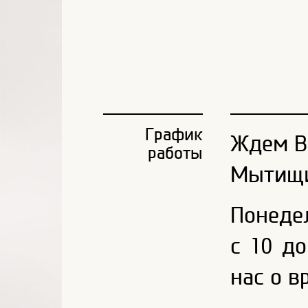
График
Ждем Ва
работы
Мытищин
Понедел
с 10 д
нас о в