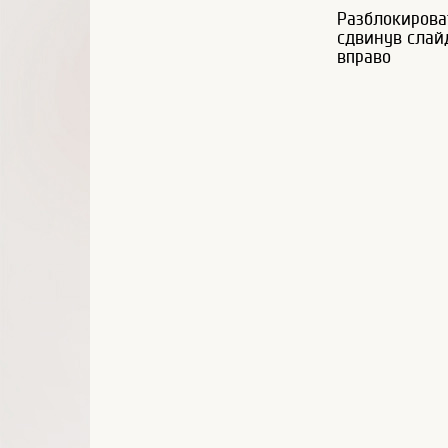
Разблокирова
сдвинув слай
вправо