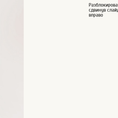
Разблокирова
сдвинув слай
вправо