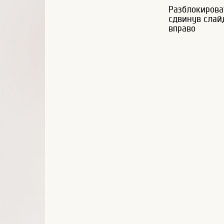
Разблокирова
сдвинув слай
вправо