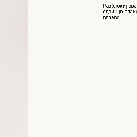
Разблокирова
сдвинув слай
вправо