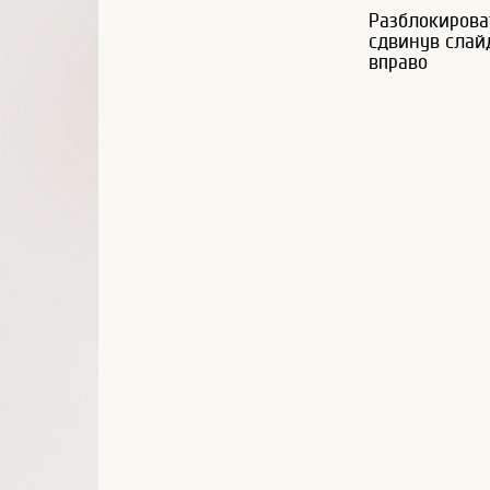
Разблокирова
сдвинув слай
вправо