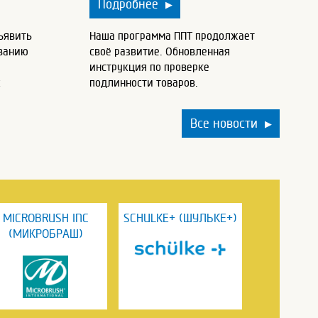
Подробнее
▶
ъявить
Наша программа ППТ продолжает
ованию
своё развитие. Обновленная
инструкция по проверке
х
подлинности товаров.
Все новости
▶
MICROBRUSH INC
SCHULKE+ (ШУЛЬКЕ+)
(МИКРОБРАШ)