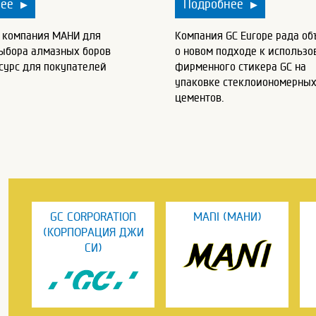
нее
Подробнее
▶
▶
у компания МАНИ для
Компания GC Europe рада об
выбора алмазных боров
о новом подходе к использ
сурс для покупателей
фирменного стикера GC на
упаковке стеклоиономерны
цементов.
GC CORPORATION
MANI (МАНИ)
(КОРПОРАЦИЯ ДЖИ
СИ)