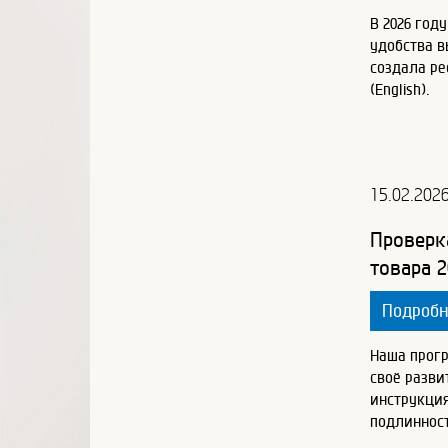
В 2026 год
удобства 
создала ре
(English).
15.02.202
Проверк
товара 2
Подроб
Наша прог
своё разви
инструкция
подлинност