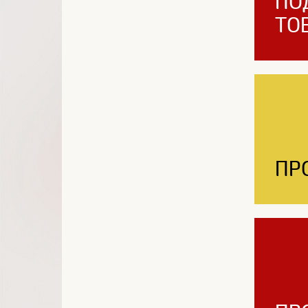
ПО
ТО
ПР