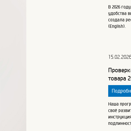
В 2026 год
удобства 
создала ре
(English).
15.02.202
Проверк
товара 2
Подроб
Наша прог
своё разви
инструкция
подлинност