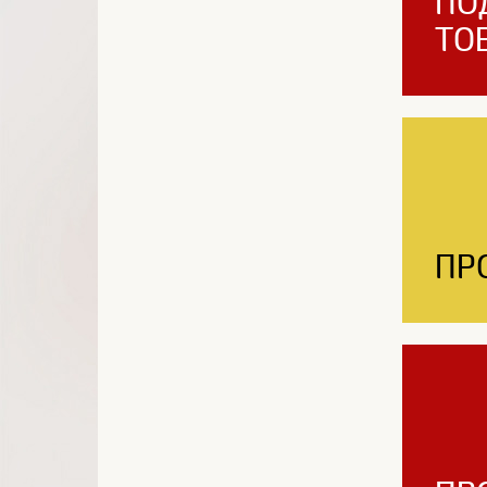
ПО
ТО
ПР