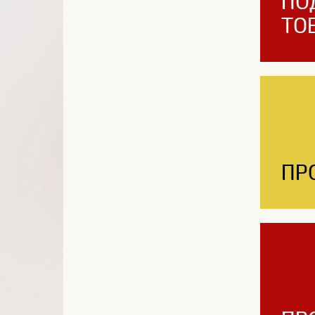
ПО
ТО
ПР