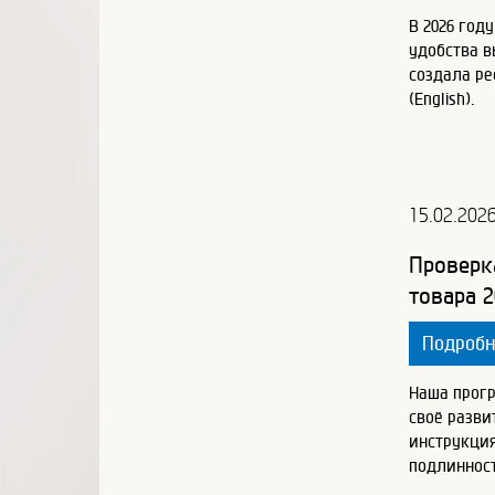
В 2026 год
удобства 
создала ре
(English).
15.02.202
Проверк
товара 2
Подроб
Наша прог
своё разви
инструкция
подлинност