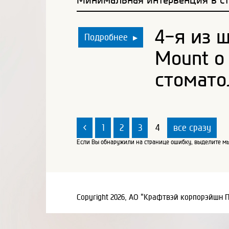
4-я из 
Подробнее
▶
Mount о
стомато
<
1
2
3
4
все сразу
Если Вы обнаружили на странице ошибку, выделите мы
Copyright 2026, АО "Крафтвэй корпорэйшн 