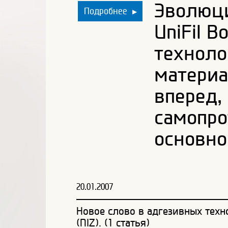
Эволюци
Подробнее
▶
UniFil 
техноло
материа
вперед,
самопро
основно
20.01.2007
Новое слово в адгезивных тех
(NIZ). (1 статья)