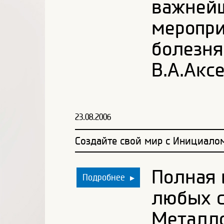
важнейш
меропри
болезня
В.А.Акс
23.08.2006
Создайте свой мир с Инициало
Полная 
Подробнее
▶
любых с
Металло