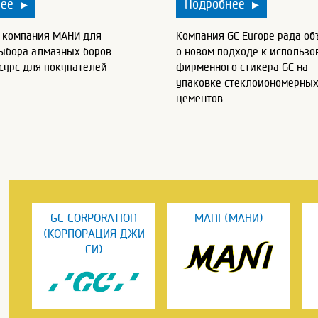
нее
Подробнее
▶
▶
у компания МАНИ для
Компания GC Europe рада об
выбора алмазных боров
о новом подходе к использ
сурс для покупателей
фирменного стикера GC на
упаковке стеклоиономерны
цементов.
GC CORPORATION
MANI (МАНИ)
(КОРПОРАЦИЯ ДЖИ
СИ)