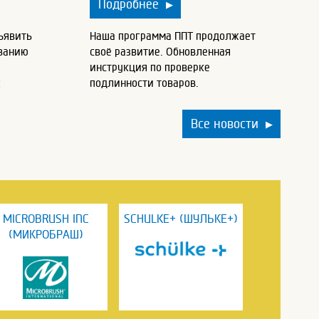
Подробнее
▶
ъявить
Наша программа ППТ продолжает
ованию
своё развитие. Обновленная
инструкция по проверке
х
подлинности товаров.
Все новости
▶
MICROBRUSH INC
SCHULKE+ (ШУЛЬКЕ+)
(МИКРОБРАШ)