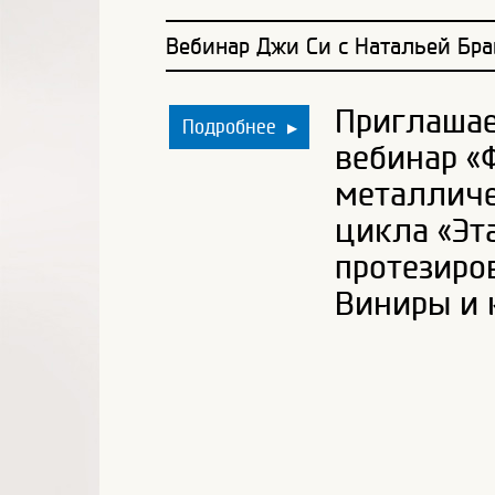
Вебинар Джи Си с Натальей Бра
Приглашае
Подробнее
▶
вебинар «
металличе
цикла «Эт
протезиро
Виниры и к