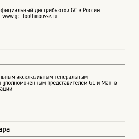
официальный дистрибьютор GC в России
 www.gc-toothmousse.ru
льным эксклюзивным генеральным
 уполномоченным представителем GC и Mani в
рации
ара