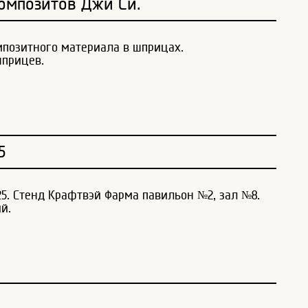
омпозитов Джи Си.
позитного материала в шприцах.
шприцев.
5
25. Стенд Крафтвэй Фарма павильон №2, зал №8.
й.