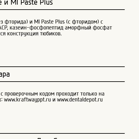
и MI Paste Plus
ез фторида) и MI Paste Plus (с фторидом) с
ACP, казеин-фосфопептид аморфный фосфат
ся конструкция тюбиков.
ара
 с проверочным кодом проходит только на
: www.kraftwayppt.ru и www.dentaldepot.ru